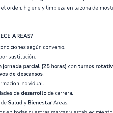
el orden, higiene y limpieza en la zona de most
RECE AREAS?
 condiciones según convenio.
or sustitución.
 a
jornada parcial (25 horas)
con
turnos rotati
ivos de descansos
.
rmación individual.
dades de
desarrollo
de carrera.
 de
Salud
y
Bienestar
Areas.
s en todas nuestras marcas y establecimiento