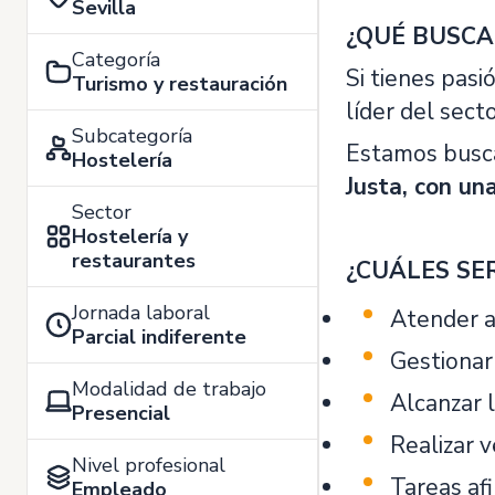
Sevilla
¿QUÉ BUSC
Categoría
Si tienes pasi
Turismo y restauración
líder del sect
Subcategoría
Estamos bus
Hostelería
Justa, con un
Sector
Hostelería y
restaurantes
¿CUÁLES SE
Jornada laboral
Atender a
Parcial indiferente
Gestionar 
Modalidad de trabajo
Alcanzar l
Presencial
Realizar 
Nivel profesional
Tareas af
Empleado